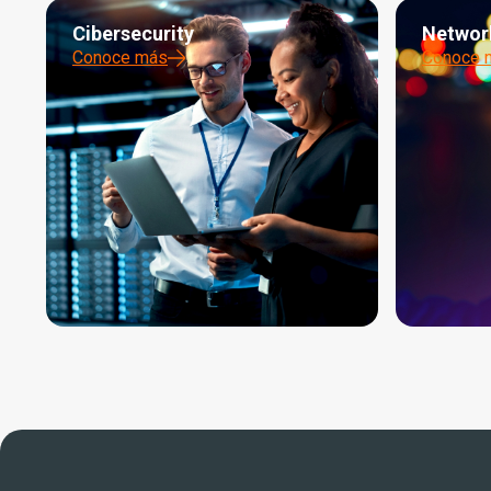
Cibersecurity
Networ
Conoce más
Conoce 