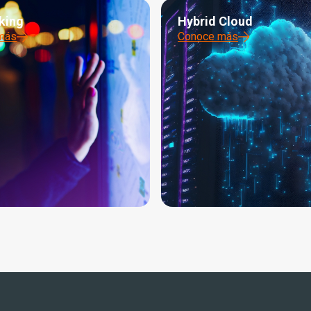
king
Hybrid Cloud
más
Conoce más