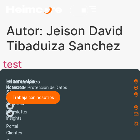
ES
EN
Autor:
Jeison David
Tibaduiza Sanchez
test
Información
Enlaces
Links Legales
Nosotros
Noticias
Política de Protección de Datos
Síguenos
Soluciones
Blog
Trabaja con nosotros
Sectores
Sectores
Core
Newsletter
Insights
Portal
Clientes